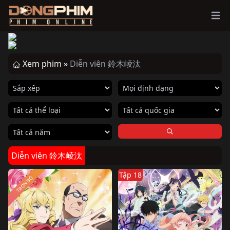
Ope
Xem phim »
Diễn viên 鈴木崚汰
Diễn viên 鈴木崚汰
Tập 18
TRỌN BỘ