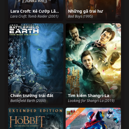
Lara Croft: Kẻ Cướp Lăng Mộ
Những gã trai hư
Lara Croft: Tomb Raider (2001)
Bad Boys (1995)
Chiến trường trái đất
Tìm kiếm Shangri-La
Battlefield Earth (2000)
Looking for Shangri-La (2019)
TRỌN BỘ