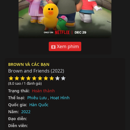
Xem phim
BROWN VÀ CÁC BẠN
Brown and Friends
(2022)
(8.0 sao / 1 đánh giá)
Trạng thái:
Hoàn thành
Thể loại:
Phiêu Lưu
,
Hoạt Hình
Quốc gia:
Hàn Quốc
Năm:
2022
Đạo diễn:
Diễn viên: