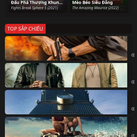
Đấu Phá Thương Khung 5
Mèo Béo Siêu Đẳng
Fights Break Sphere 5 (2021)
The Amazing Maurice (2022)
TOP SẮP CHIẾU
Ze
Age
Bi
The
Sk
Sky
Cá
Kil