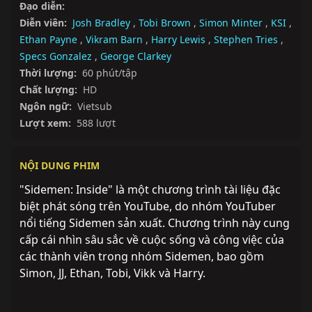
Đạo diễn:
Diễn viên:
Josh Bradley
,
Tobi Brown
,
Simon Minter
,
KSI
,
Ethan Payne
,
Vikram Barn
,
Harry Lewis
,
Stephen Tries
,
Specs Gonzalez
,
George Clarkey
Thời lượng:
60 phút/tập
Chất lượng:
HD
Ngôn ngữ:
Vietsub
Lượt xem:
588 lượt
NỘI DUNG PHIM
"Sidemen: Inside" là một chương trình tài liệu đặc 
biệt phát sóng trên YouTube, do nhóm YouTuber 
nổi tiếng Sidemen sản xuất. Chương trình này cung 
cấp cái nhìn sâu sắc về cuộc sống và công việc của 
các thành viên trong nhóm Sidemen, bao gồm 
Simon, JJ, Ethan, Tobi, Vikk và Harry.