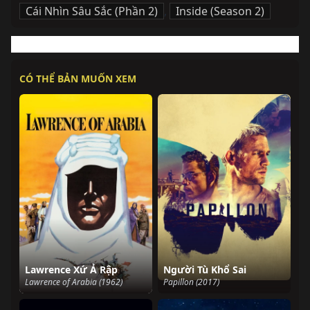
Cái Nhìn Sâu Sắc (Phần 2)
,
Inside (Season 2)
CÓ THỂ BẢN MUỐN XEM
Lawrence Xứ Ả Rập
Người Tù Khổ Sai
Lawrence of Arabia (1962)
Papillon (2017)