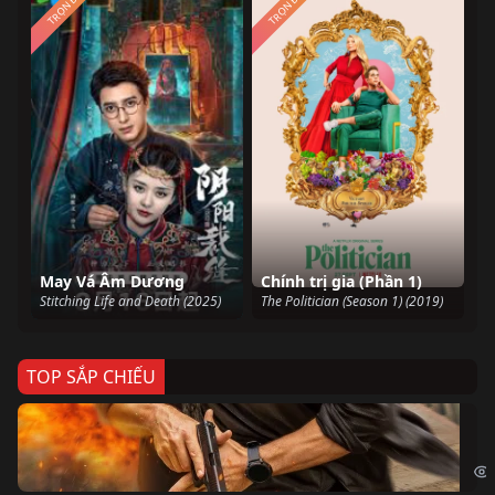
TRỌN BỘ
TRỌN BỘ
May Vá Âm Dương
Chính trị gia (Phần 1)
Stitching Life and Death (2025)
The Politician (Season 1) (2019)
TOP SẮP CHIẾU
Ze
Age