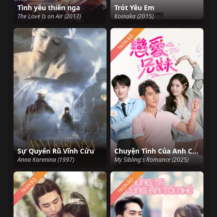
Tình yêu thiên nga
Trót Yêu Em
The Love Is on Air (2017)
Koinaka (2015)
TRỌN BỘ
Sự Quyến Rũ Vĩnh Cửu
Chuyện Tình Của Anh Chị Em Tôi (Bản Trung 2025)
Anna Karenina (1997)
My Sibling's Romance (2025)
TRỌN BỘ
TRỌN BỘ