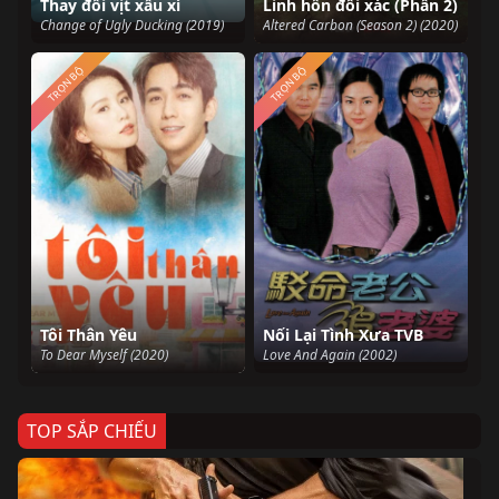
Thay đổi vịt xấu xí
Linh hồn đổi xác (Phần 2)
Change of Ugly Ducking (2019)
Altered Carbon (Season 2) (2020)
TRỌN BỘ
TRỌN BỘ
Tôi Thân Yêu
Nối Lại Tình Xưa TVB
To Dear Myself (2020)
Love And Again (2002)
TOP SẮP CHIẾU
Ze