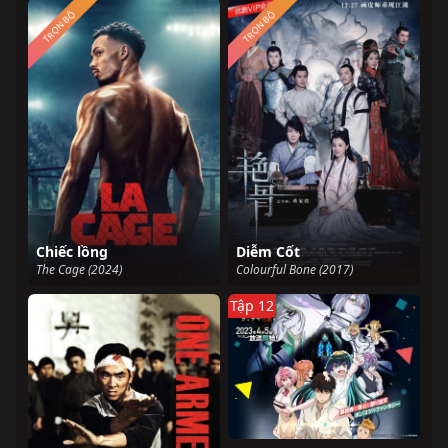
TRỌN BỘ
TRỌN BỘ
Chiếc lồng
Diễm Cốt
The Cage (2024)
Colourful Bone (2017)
Tập 12