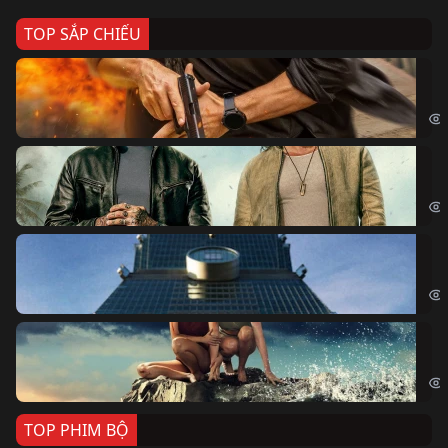
TOP SẮP CHIẾU
Ze
Age
Bi
The
Sk
Sky
Cá
Kil
TOP PHIM BỘ