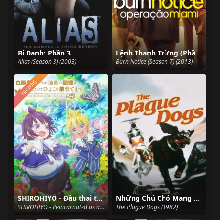
Bí Danh: Phần 3
Lệnh Thanh Trừng (Phần 7)
Alias (Season 3) (2003)
Burn Notice (Season 7) (2013)
TRỌN BỘ
SHIROHIYO - Đầu thai thành quý tộc mập ú, tôi dùng ký ức kiếp trước để nuôi dạy em trai
Những Chú Chó Mang Bệnh Dịch Hạch
SHIROHIYO - Reincarnated as a Neglected Noble: Raising My Baby Brother with Memories from My Past Life (2025)
The Plague Dogs (1982)