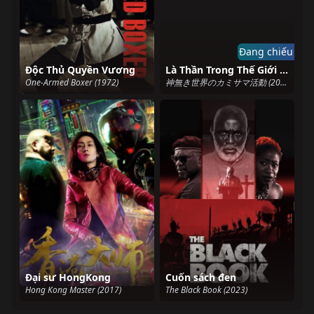
Đang chiếu
Độc Thủ Quyền Vương
Là Thần Trong Thế Giới Vô Thần
One-Armed Boxer (1972)
神無き世界のカミサマ活動 (2023)
Đại sư HongKong
Cuốn sách đen
Hong Kong Master (2017)
The Black Book (2023)