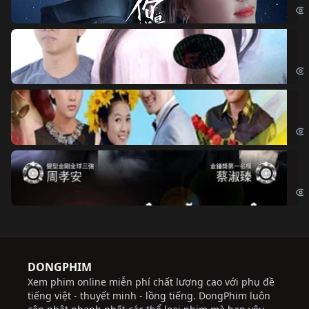
Đo
Đoạ
Ch
Chi
Độ
Cri
DONGPHIM
Xem phim online miễn phí chất lượng cao với phụ đề
tiếng việt - thuyết minh - lồng tiếng. DongPhim luôn