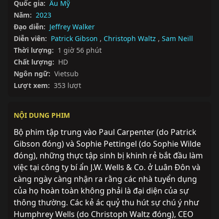
Quốc gia:
Âu Mỹ
Năm:
2023
Đạo diễn:
Jeffrey Walker
Diễn viên:
Patrick Gibson
,
Christoph Waltz
,
Sam Neill
Thời lượng:
1 giờ 56 phút
Chất lượng:
HD
Ngôn ngữ:
Vietsub
Lượt xem:
353 lượt
NỘI DUNG PHIM
Bộ phim tập trung vào Paul Carpenter (do Patrick 
Gibson đóng) và Sophie Pettingel (do Sophie Wilde 
đóng), những thực tập sinh bị khinh rẻ bắt đầu làm 
việc tại công ty bí ẩn J.W. Wells & Co. ở Luân Đôn và 
càng ngày càng nhận ra rằng các nhà tuyển dụng 
của họ hoàn toàn không phải là đại diện của sự 
thông thường. Các kẻ ác quỷ thu hút sự chú ý như 
Humphrey Wells (do Christoph Waltz đóng), CEO 