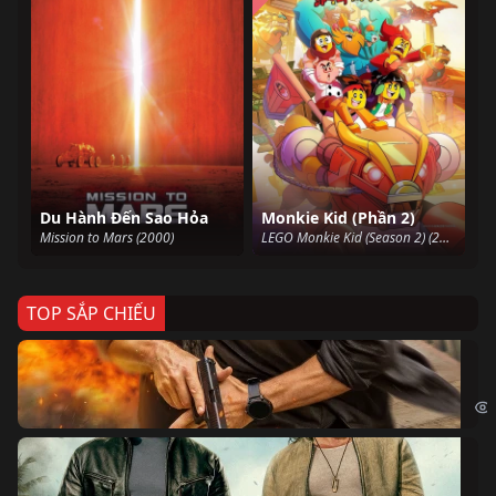
Du Hành Đến Sao Hỏa
Monkie Kid (Phần 2)
Mission to Mars (2000)
LEGO Monkie Kid (Season 2) (2021)
TOP SẮP CHIẾU
Ze
Age
Bi
The