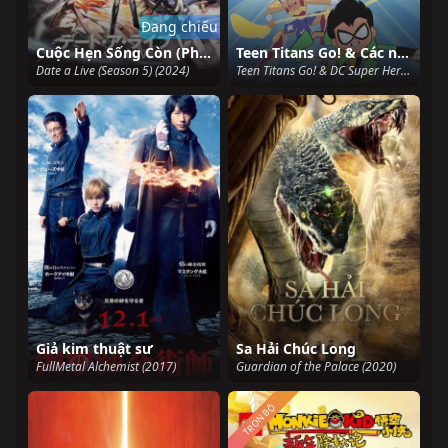
Đang chiếu
Cuộc Hẹn Sống Còn (Phần 5)
Teen Titans Go! & Các nữ siêu anh hùng DC: Mayhem trong Đa vũ trụ
Date a Live (Season 5) (2024)
Teen Titans Go! & DC Super Hero Girls: Mayhem in the Multiverse (2022)
Giả kim thuật sư
Sa Hải Chúc Long
FullMetal Alchemist (2017)
Guardian of the Palace (2020)
TRỌN BỘ