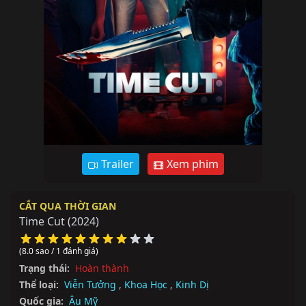
Trailer
Xem phim
CẮT QUA THỜI GIAN
Time Cut
(2024)
(8.0 sao / 1 đánh giá)
Trạng thái:
Hoàn thành
Thể loại:
Viễn Tưởng
,
Khoa Học
,
Kinh Dị
Quốc gia:
Âu Mỹ