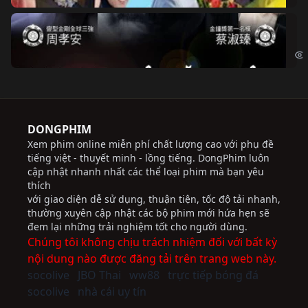
Độ
Cri
DONGPHIM
Xem phim online miễn phí chất lượng cao với phụ đề
tiếng việt - thuyết minh - lồng tiếng. DongPhim luôn
cập nhật nhanh nhất các thể loại phim mà bạn yêu
thích
với giao diện dễ sử dụng, thuận tiện, tốc độ tải nhanh,
thường xuyên cập nhật các bộ phim mới hứa hẹn sẽ
đem lại những trải nghiệm tốt cho người dùng.
Chúng tôi không chịu trách nhiệm đối với bất kỳ
nội dung nào được đăng tải trên trang web này.
socolive
JBO Thai
ww88
trực tiếp bóng đá
socolive
nhà cái uy tín