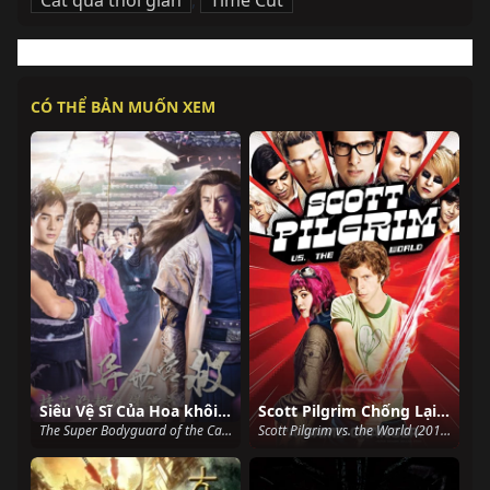
Cắt qua thời gian
,
Time Cut
CÓ THỂ BẢN MUỐN XEM
Siêu Vệ Sĩ Của Hoa khôi: Dị Thế Doanh Độ
Scott Pilgrim Chống Lại Cả Thế Giới
The Super Bodyguard of the Campus Belle (2019)
Scott Pilgrim vs. the World (2010)