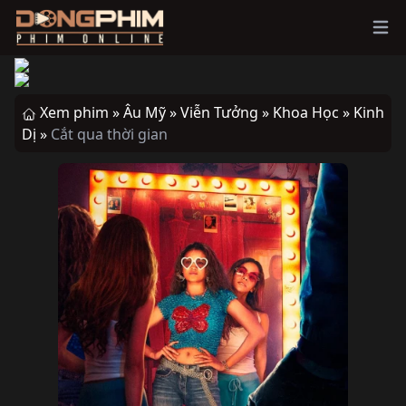
Ope
Xem phim »
Âu Mỹ »
Viễn Tưởng »
Khoa Học »
Kinh
Dị »
Cắt qua thời gian