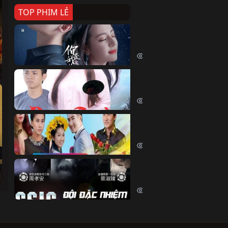
TOP PHIM LẺ
Nếu Thời Gian Trở Lại
If Time Flow Back (2020)
15867 lượt xem
Đoạn Trường Nam Ai
Đoạn Trường Nam Ai (2015)
13574 lượt xem
Chiếc Vòng Ngọc Huyết
Chiếc Vòng Ngọc Huyết (2015)
12155 lượt xem
Đội Đặc Nhiệm Hiện Tr
Crime Scene Investigation Center
10964 lượt xem