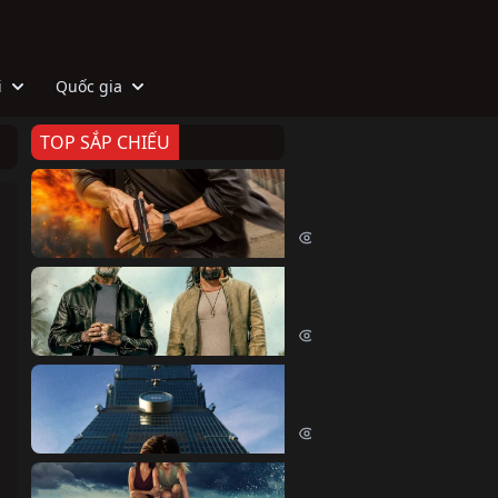
i
Quốc gia
TOP SẮP CHIẾU
Zeta
Agent Zeta (2026)
2130 lượt xem
Biệt Đội Hủy Diệt
The Wrecking Crew (2026)
2272 lượt xem
Skyscraper Live
Skyscraper Live (2026)
1760 lượt xem
Cá Voi Sát Thủ