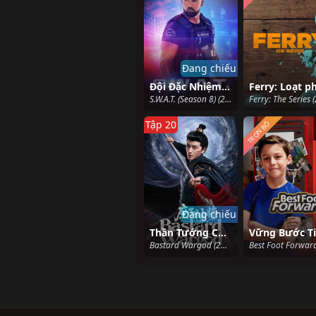
Đang chiếu
Đội Đặc Nhiệm SWAT (Phần 8)
Ferry: Loạt p
S.W.A.T. (Season 8) (2024)
Tập 20
TRỌN BỘ
Đang chiếu
Thần Tướng Con Thứ
Bastard Wargod (2025)