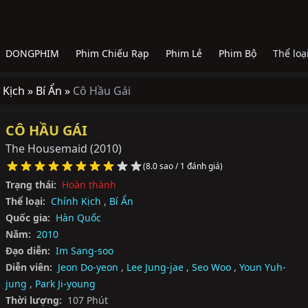
DONGPHIM
Phim Chiếu Rạp
Phim Lẻ
Phim Bộ
Thể loạ
 Kịch »
Bí Ẩn »
Cô Hầu Gái
CÔ HẦU GÁI
The Housemaid
(2010)
(8.0 sao / 1 đánh giá)
Trạng thái:
Hoàn thành
Thể loại:
Chính Kịch
,
Bí Ẩn
Quốc gia:
Hàn Quốc
Năm:
2010
Đạo diễn:
Im Sang-soo
Diễn viên:
Jeon Do-yeon
,
Lee Jung-jae
,
Seo Woo
,
Youn Yuh-
jung
,
Park Ji-young
Thời lượng:
107 Phút