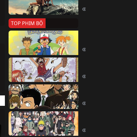
Killer Whale (2026)
2474 lượt xem
TOP PHIM BỘ
Pokemon Tổng Hợp
Pokemon (1997)
215916 lượt xem
Đảo Hải Tặc
One Piece (Luffy) (1999)
205266 lượt xem
Thám Tử Lừng Danh Co
Detective Conan (2005)
170796 lượt xem
Naruto Shippuden
Naruto Shippuuden (2007)
110303 lượt xem