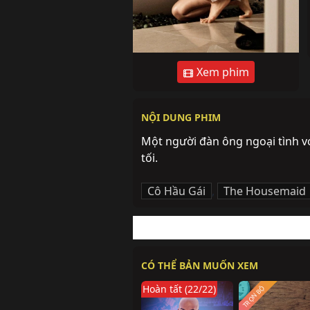
Xem phim
NỘI DUNG PHIM
Một người đàn ông ngoại tình vớ
tối.
Cô Hầu Gái
,
The Housemaid
CÓ THỂ BẢN MUỐN XEM
Hoàn tất (22/22)
TRỌN BỘ