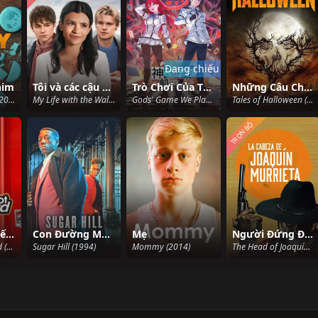
Đang chiếu
him
Tôi và các cậu bé nhà Walter
Trò Chơi Của Thần
Những Câu Chuyện Đêm Halloween
Ferry: The Series (2023)
My Life with the Walter Boys (2023)
Gods' Game We Play (2024)
Tales of Halloween (2015)
TRỌN BỘ
Vững Bước Tiến Lên
Con Đường Ma Túy
Mẹ
Người Đứng Đầu Joaquín Murrieta
Best Foot Forward (2022)
Sugar Hill (1994)
Mommy (2014)
The Head of Joaquín Murrieta (2023)