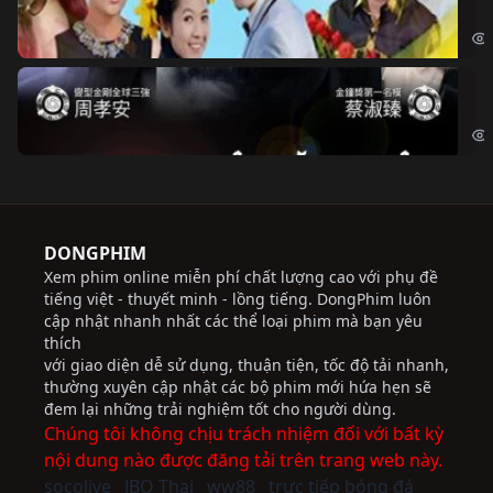
Chi
Độ
Cri
DONGPHIM
Xem phim online miễn phí chất lượng cao với phụ đề
tiếng việt - thuyết minh - lồng tiếng. DongPhim luôn
cập nhật nhanh nhất các thể loại phim mà bạn yêu
thích
với giao diện dễ sử dụng, thuận tiện, tốc độ tải nhanh,
thường xuyên cập nhật các bộ phim mới hứa hẹn sẽ
đem lại những trải nghiệm tốt cho người dùng.
Chúng tôi không chịu trách nhiệm đối với bất kỳ
nội dung nào được đăng tải trên trang web này.
socolive
JBO Thai
ww88
trực tiếp bóng đá