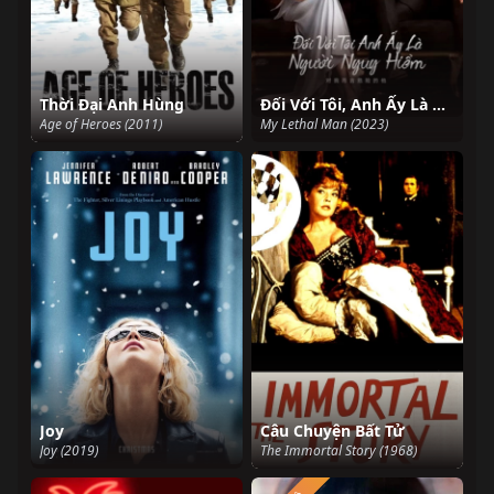
Thời Đại Anh Hùng
Đối Với Tôi, Anh Ấy Là Người Nguy Hiểm
Age of Heroes (2011)
My Lethal Man (2023)
Joy
Câu Chuyện Bất Tử
Joy (2019)
The Immortal Story (1968)