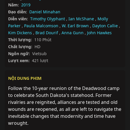
Năm:
2019
Đạo diễn:
Daniel Minahan
Diễn viên:
Timothy Olyphant
,
Ian McShane
,
Molly
Parker
,
Paula Malcomson
,
W. Earl Brown
,
Dayton Callie
,
Kim Dickens
,
Brad Dourif
,
Anna Gunn
,
John Hawkes
Thời lượng:
110 Phút
Chất lượng:
HD
Ngôn ngữ:
Vietsub
Lượt xem:
421 lượt
NỘI DUNG PHIM
Follow the 10-year reunion of the Deadwood camp 
to celebrate South Dakota's statehood. Former 
rivalries are reignited, alliances are tested and old 
wounds are reopened, as all are left to navigate the 
inevitable changes that modernity and time have 
wrought.