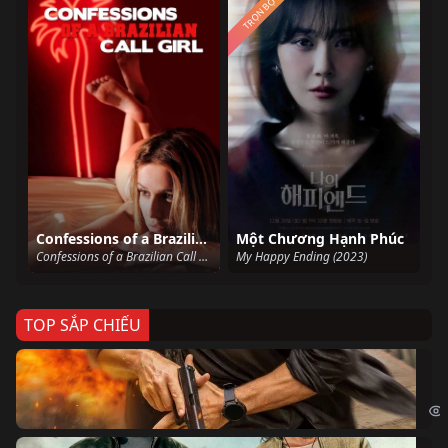
TRỌN BỘ
Confessions of a Brazilian Call Girl
Một Chương Hạnh Phúc
Confessions of a Brazilian Call Girl (2011)
My Happy Ending (2023)
TOP SẮP CHIẾU
Ze
Age