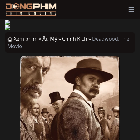
Ope
Xem phim »
Âu Mỹ »
Chính Kịch »
Deadwood: The
Movie