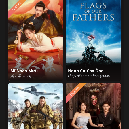
TRỌN BỘ
Mĩ Nhân Mưu
Ngọn Cờ Cha Ông
美人谋 (2024)
Flags of Our Fathers (2006)
TRỌN BỘ