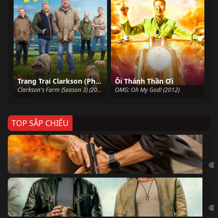
Trang Trại Clarkson (Phần 3)
Ôi Thánh Thần Ơi
Clarkson's Farm (Season 3) (2024)
OMG: Oh My God! (2012)
TOP SẮP CHIẾU
Ze
Age
Bi
The