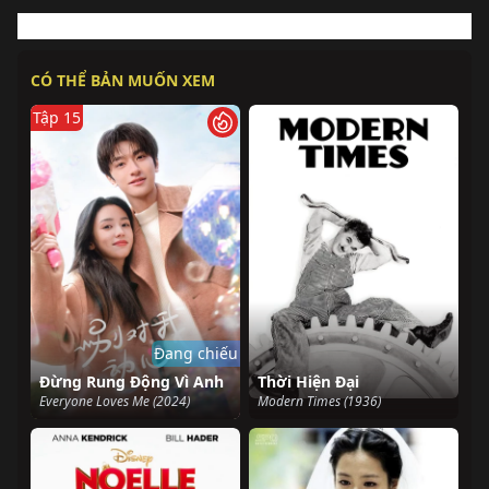
CÓ THỂ BẢN MUỐN XEM
Tập 15
Đang chiếu
Đừng Rung Động Vì Anh
Thời Hiện Đại
Everyone Loves Me (2024)
Modern Times (1936)