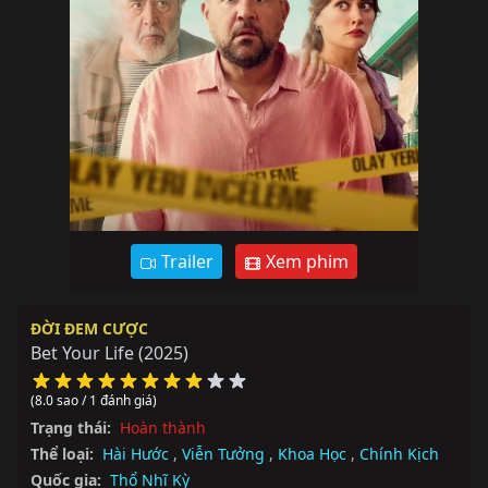
Trailer
Xem phim
ĐỜI ĐEM CƯỢC
Bet Your Life
(2025)
(8.0 sao / 1 đánh giá)
Trạng thái:
Hoàn thành
Thể loại:
Hài Hước
,
Viễn Tưởng
,
Khoa Học
,
Chính Kịch
Quốc gia:
Thổ Nhĩ Kỳ