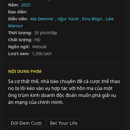
Năm:
2025
Đạo diễn:
Diễn viên:
Ata Demirer
,
Uğur Yücel
,
Esra Bilgic
,
Lale
Mansur
Thời lượng:
35 phút/tập
Chất lượng:
HD
Ngôn ngữ:
Vietsub
Lượt xem:
1,356 lượt
NỘI DUNG PHIM
Sa cơ thất thế, nhà báo chuyên đề cá cược thể thao 
nọ bị lôi kéo vào vụ hợp tác với hồn ma của một 
ông trùm kinh doanh độc đoán muốn phá giải vụ 
án mạng của chính mình.
Đời Đem Cược
,
Bet Your Life