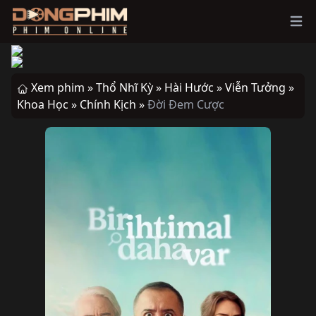
Ope
Xem phim »
Thổ Nhĩ Kỳ »
Hài Hước »
Viễn Tưởng »
Khoa Học »
Chính Kịch »
Đời Đem Cược