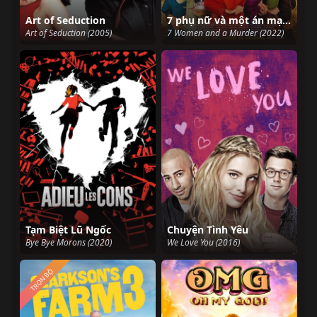
Art of Seduction
7 phụ nữ và một án mạng
Art of Seduction (2005)
7 Women and a Murder (2022)
Tạm Biệt Lũ Ngốc
Chuyện Tình Yêu
Bye Bye Morons (2020)
We Love You (2016)
TRỌN BỘ