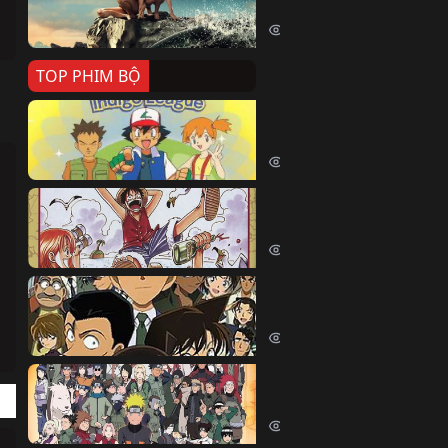
Killer Whale (2026)
2430 lượt xem
TOP PHIM BỘ
Pokemon Tổng Hợp
Pokemon (1997)
214870 lượt xem
Đảo Hải Tặc
One Piece (Luffy) (1999)
203214 lượt xem
Thám Tử Lừng Danh Co
Detective Conan (2005)
170611 lượt xem
Naruto Shippuden
Naruto Shippuuden (2007)
110007 lượt xem