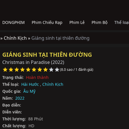
DONGPHIM
Phim Chiếu Rạp
Phim Lẻ
Phim Bộ
Thể loạ
 »
Chính Kịch »
Giáng sinh tại thiên đường
GIÁNG SINH TẠI THIÊN ĐƯỜNG
Christmas in Paradise
(2022)
(8.0 sao / 1 đánh giá)
Trạng thái:
Hoàn thành
Thể loại:
Hài Hước
,
Chính Kịch
Quốc gia:
Âu Mỹ
Năm:
2022
Đạo diễn:
Diễn viên:
Thời lượng:
88 Phút
Chất lượng:
HD