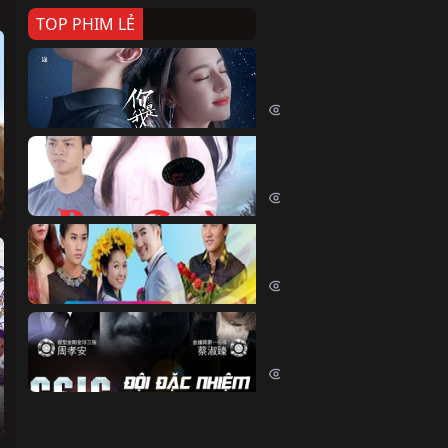
TOP PHIM LẺ
Nếu Thời Gian Trở Lại
If Time Flow Back (2020)
15793 lượt xem
Đoạn Trường Nam Ai
Đoạn Trường Nam Ai (2015)
13516 lượt xem
Chiếc Vòng Ngọc Huyết
Chiếc Vòng Ngọc Huyết (2015)
12066 lượt xem
Đội Đặc Nhiệm Hiện Tr
Crime Scene Investigation Center
10888 lượt xem