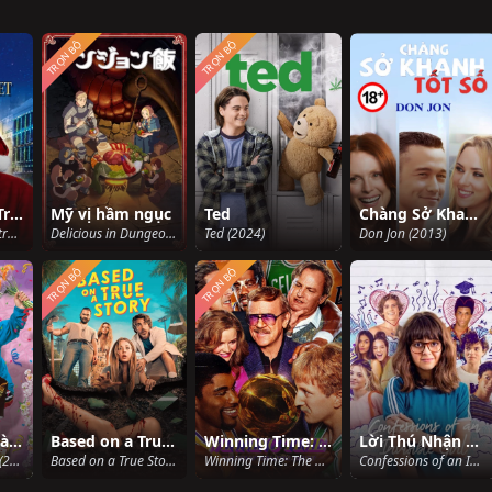
TRỌN BỘ
TRỌN BỘ
Điều Kỳ Diệu Trên Phố 34
Mỹ vị hầm ngục
Ted
Chàng Sở Khanh Tốt Số
Miracle on 34th Street (1947)
Delicious in Dungeon (2024)
Ted (2024)
Don Jon (2013)
TRỌN BỘ
TRỌN BỘ
Chuyện Về Chàng Vượng
Based on a True Story (Phần 2)
Winning Time: The Rise of the Lakers Dynasty (Phần 2)
Lời Thú Nhận Của Cô Gái Vô Hình
Life Made Simple (2005)
Based on a True Story (Season 2) (2024)
Winning Time: The Rise of the Lakers Dynasty (Season 2) (2023)
Confessions of an Invisible Girl (2021)