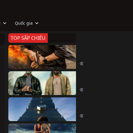
i
Quốc gia
TOP SẮP CHIẾU
Zeta
Agent Zeta (2026)
2086 lượt xem
Biệt Đội Hủy Diệt
The Wrecking Crew (2026)
2227 lượt xem
Skyscraper Live
Skyscraper Live (2026)
1718 lượt xem
Cá Voi Sát Thủ