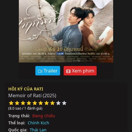
Trailer
Xem phim
HỒI KÝ CỦA RATI
Memoir of Rati
(2025)
(8.0 sao / 1 đánh giá)
Trạng thái:
Đang chiếu
Thể loại:
Chính Kịch
Quốc gia:
Thái Lan