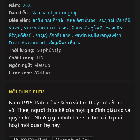
Năm:
2025
Đạo diễn:
Natchanit jirarungroj
Diễn viên:
สาริน รณเกียรติ
,
สพล อัศวมั่นคง
,
ธนบูรณ์ เกียรตินิ
รันดร์
,
ธราธร จันทรวรกาญจน์
,
ศิวกร เลิศชูโชติ
,
พลอยนิรา
หิรัญทวีศิลป์
,
อรัญญ์ อัศวสืบสกุล
,
Pawin Kulkaranyawich
,
David Asavanond
,
เพ็ญเพ็ชร เพ็ญกุล
Thời lượng:
50 phút/tập
Chất lượng:
HD
Ngôn ngữ:
Vietsub
Lượt xem:
894 lượt
NỘI DUNG PHIM
Năm 1915, Rati trở về Xiêm và tìm thấy sự kết nối 
với Thee, người thừa kế của một gia đình giàu có và 
quyền lực. Nhưng gia đình Thee lại tìm cách phá 
hoại mối quan hệ này.