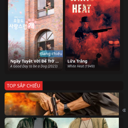
Đang chiếu
Ngày Tuyệt Vời Để Trở Thành Cún
Lửa Trắng
A Good Day to be a Dog (2023)
White Heat (1949)
TOP SẮP CHIẾU
Ze
Age
Bi