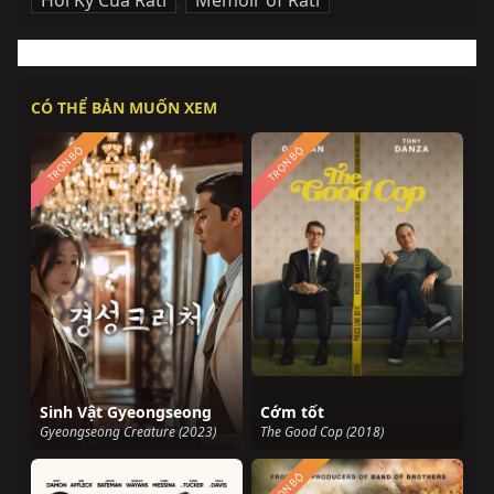
Hồi Ký Của Rati
,
Memoir of Rati
CÓ THỂ BẢN MUỐN XEM
TRỌN BỘ
TRỌN BỘ
Sinh Vật Gyeongseong
Cớm tốt
Gyeongseong Creature (2023)
The Good Cop (2018)
TRỌN BỘ