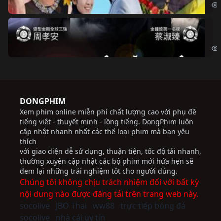
Độ
Cri
DONGPHIM
Xem phim online miễn phí chất lượng cao với phụ đề
tiếng việt - thuyết minh - lồng tiếng. DongPhim luôn
cập nhật nhanh nhất các thể loại phim mà bạn yêu
thích
với giao diện dễ sử dụng, thuận tiện, tốc độ tải nhanh,
thường xuyên cập nhật các bộ phim mới hứa hẹn sẽ
đem lại những trải nghiệm tốt cho người dùng.
Chúng tôi không chịu trách nhiệm đối với bất kỳ
nội dung nào được đăng tải trên trang web này.
socolive
JBO Thai
ww88
trực tiếp bóng đá
socolive
nhà cái uy tín