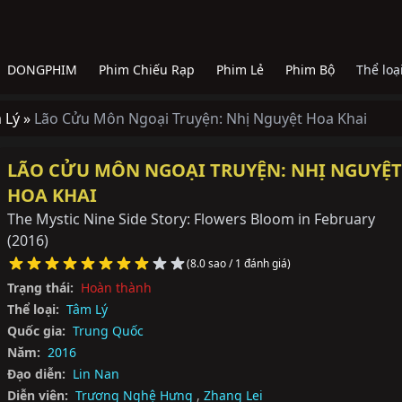
DONGPHIM
Phim Chiếu Rạp
Phim Lẻ
Phim Bộ
Thể loạ
 Lý »
Lão Cửu Môn Ngoại Truyện: Nhị Nguyệt Hoa Khai
LÃO CỬU MÔN NGOẠI TRUYỆN: NHỊ NGUYỆT
HOA KHAI
The Mystic Nine Side Story: Flowers Bloom in February
(2016)
(8.0 sao / 1 đánh giá)
Trạng thái:
Hoàn thành
Thể loại:
Tâm Lý
Quốc gia:
Trung Quốc
Năm:
2016
Đạo diễn:
Lin Nan
Diễn viên:
Trương Nghệ Hưng
,
Zhang Lei