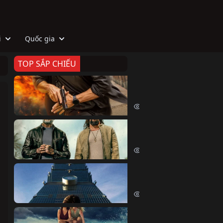
i
Quốc gia
TOP SẮP CHIẾU
Zeta
Agent Zeta (2026)
1971 lượt xem
Biệt Đội Hủy Diệt
The Wrecking Crew (2026)
2125 lượt xem
Skyscraper Live
Skyscraper Live (2026)
1631 lượt xem
Cá Voi Sát Thủ