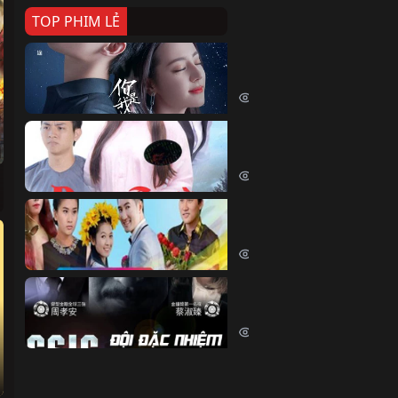
TOP PHIM LẺ
Nếu Thời Gian Trở Lại
If Time Flow Back (2020)
15679 lượt xem
Đoạn Trường Nam Ai
Đoạn Trường Nam Ai (2015)
13307 lượt xem
Chiếc Vòng Ngọc Huyết
Chiếc Vòng Ngọc Huyết (2015)
11965 lượt xem
Đội Đặc Nhiệm Hiện Tr
Crime Scene Investigation Center
10785 lượt xem