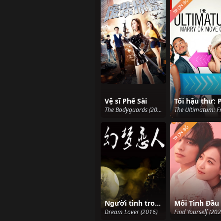
TRỌN BỘ
Vệ sĩ Phế Sài
The Bodyguards (2018)
TRỌN BỘ
Người tình trong mộng
Dream Lover (2016)
Find Yourself (202