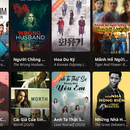
TRỌN BỘ
Tối hậu thư: Pháp
Người Chồng Giả Mạo
Hoa Du Ký
Mãnh Hổ Ngửi Tường Vi: Thay Trời Hành Đạo
The Ultimatum: France (2022)
The Wrong Husband (2019)
A Korean Odyssey (2017)
Tiger And Flower: Revenfe For Justice (2017)
TRỌN BỘ
Mối Tình Đầu Của Thiếu Nữ Từng Trải
Cái Giá Của Sinh Mạng
Anh Ta Thật Sự Không Mấy Yêu Em
Những Nhà Hùng Biện
0)
Worth (2020)
Love Yourself (2020)
The Great Debaters (2007)