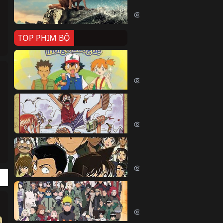
Killer Whale (2026)
2339 lượt xem
TOP PHIM BỘ
Pokemon Tổng Hợp
Pokemon (1997)
214393 lượt xem
Đảo Hải Tặc
One Piece (Luffy) (1999)
202609 lượt xem
Thám Tử Lừng Danh Co
Detective Conan (2005)
169025 lượt xem
Naruto Shippuden
Naruto Shippuuden (2007)
109667 lượt xem