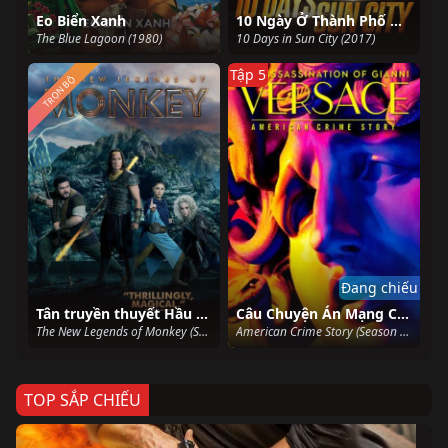
Eo Biển Xanh
10 Ngày Ở Thành Phố Mặt Trời
The Blue Lagoon (1980)
10 Days in Sun City (2017)
Tập 5
TRỌN BỘ
Đang chiếu
Tân truyền thuyết Hầu Vương (Phần 2)
Câu Chuyện Án Mạng Của Mỹ (Phần 2)
The New Legends of Monkey (Season 2) (2020)
American Crime Story (Season 2) (2018)
TOP SẮP CHIẾU
Ze