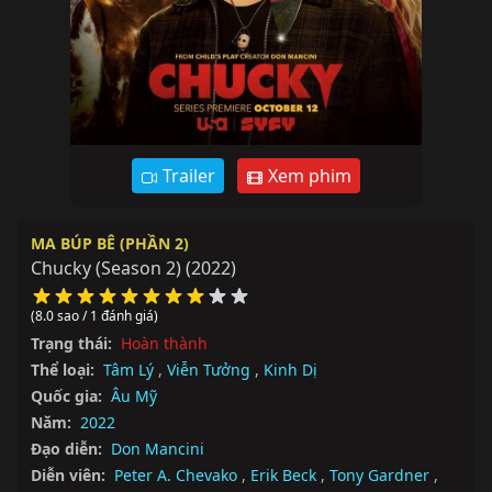
Trailer
Xem phim
MA BÚP BÊ (PHẦN 2)
Chucky (Season 2)
(2022)
(8.0 sao / 1 đánh giá)
Trạng thái:
Hoàn thành
Thể loại:
Tâm Lý
,
Viễn Tưởng
,
Kinh Dị
Quốc gia:
Âu Mỹ
Năm:
2022
Đạo diễn:
Don Mancini
Diễn viên:
Peter A. Chevako
,
Erik Beck
,
Tony Gardner
,