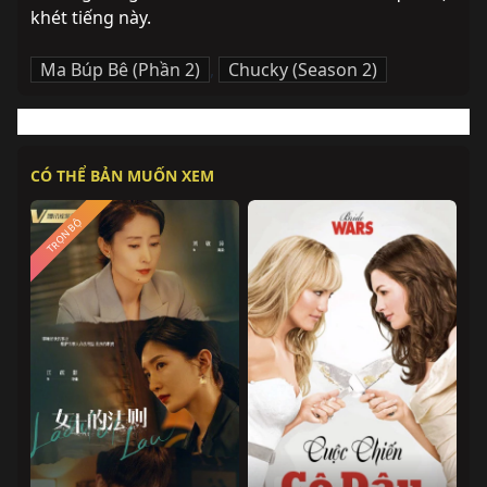
khét tiếng này.
Ma Búp Bê (Phần 2)
,
Chucky (Season 2)
CÓ THỂ BẢN MUỐN XEM
TRỌN BỘ