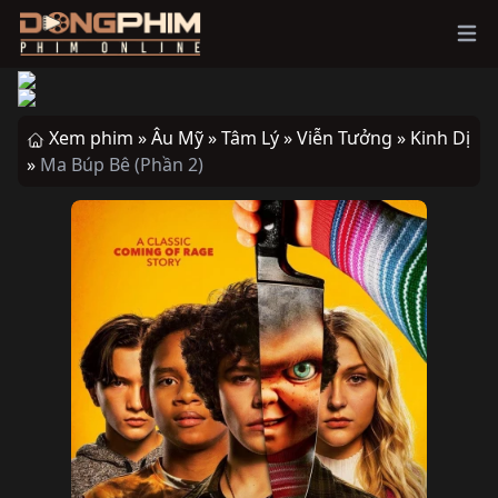
Ope
Xem phim »
Âu Mỹ »
Tâm Lý »
Viễn Tưởng »
Kinh Dị
»
Ma Búp Bê (Phần 2)