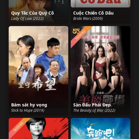
Quy Tắc Của Quý Cô
Cuộc Chiến Cô Dâu
Lady Of Law (2022)
Bride Wars (2009)
TRỌN BỘ
Bám sát hy vọng
Sàn Đấu Phái Đẹp
Stick to Hope (2019)
The Beauty of War (2022)
TRỌN BỘ