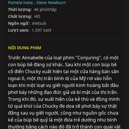
Pamela Iveta
,
Steve Newburn
Thời lượng:
46 phút/tập
Chất lượng:
HD
Ngôn ngữ:
Vietsub
Lượt xem:
1,597 lượt
NỘI DUNG PHIM
Trước Annabelle của loạt phim "Conjuring", có một 
con búp bê đáng sợ khác. Sau khi một con búp bê 
cổ điển Chucky xuất hiện tại một cửa hàng bán sân 
ngoại ô, một thị trấn bình dị của Mỹ rơi vào hỗn 
loạn khi một loạt vụ giết người kinh hoàng bắt đầu 
phơi bày những đạo đức giả và bí mật của thị trấn. 
Trong khi đó, sự xuất hiện của kẻ thù và đồng minh 
từ quá khứ của Chucky đe dọa sẽ phơi bày sự thật 
đằng sau vụ giết người, cũng như nguồn gốc chưa 
kể của búp bê quỷ là một đứa trẻ dường như bình 
thường bằng cách nào đó đã trở thành con quái vật 