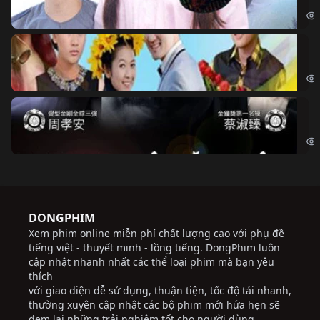
Ch
Chi
Độ
Cri
DONGPHIM
Xem phim online miễn phí chất lượng cao với phụ đề
tiếng việt - thuyết minh - lồng tiếng. DongPhim luôn
cập nhật nhanh nhất các thể loại phim mà bạn yêu
thích
với giao diện dễ sử dụng, thuận tiện, tốc độ tải nhanh,
thường xuyên cập nhật các bộ phim mới hứa hẹn sẽ
đem lại những trải nghiệm tốt cho người dùng.