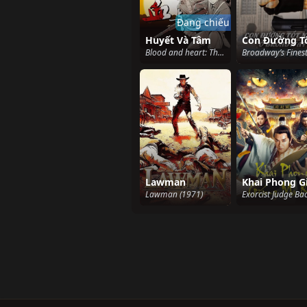
Đang chiếu
Huyết Và Tâm
Blood and heart: The legendary life of a Japanese youth in China (2022)
Lawman
Lawman (1971)