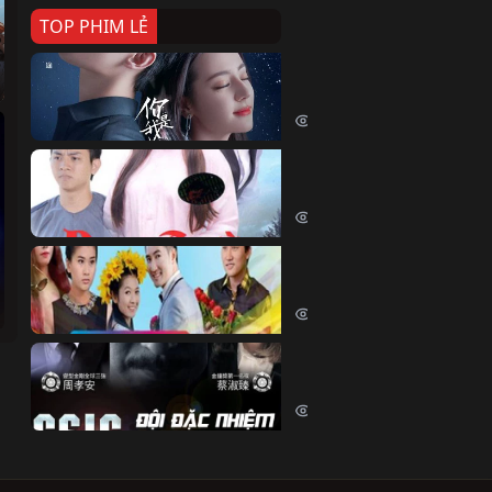
TOP PHIM LẺ
Nếu Thời Gian Trở Lại
If Time Flow Back (2020)
15792 lượt xem
Đoạn Trường Nam Ai
Đoạn Trường Nam Ai (2015)
13513 lượt xem
Chiếc Vòng Ngọc Huyết
Chiếc Vòng Ngọc Huyết (2015)
12065 lượt xem
Đội Đặc Nhiệm Hiện Tr
Crime Scene Investigation Center
10887 lượt xem