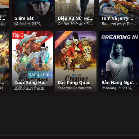
Con Đường Tốt Nhất Ở Broadway
Giám Sát
Điệp Vụ Nữ Hoàng
Tom và Jerry: Quá Nhanh Quá Nguy Hiểm
Broadway’s Finest (2012)
Watching (2019)
On Her Majesty's Secret Service (1969)
Tom and Jerry: The Fast and the Furry (2005)
Tập 3
TRỌN BỘ
Đang chiếu
Khai Phong Giáng Ma Ký
Cuộc Sống Hạnh Phúc Của Thiếu Chủ Chính Phái
Đặc Công Quái Vật
Bản Năng Người Mẹ
Exorcist Judge Bao (2019)
正经少主的幸福生活 (2023)
Creature Commandos (2024)
Breaking In (2018)