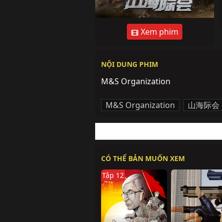
Xem phim
NỘI DUNG PHIM
M&S Organization
M&S Organization
,
山海际会
CÓ THỂ BẢN MUỐN XEM
Tập 12