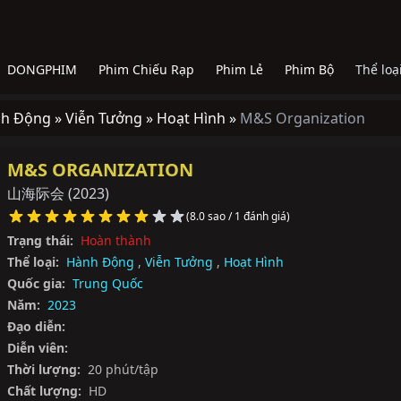
DONGPHIM
Phim Chiếu Rạp
Phim Lẻ
Phim Bộ
Thể loạ
h Động »
Viễn Tưởng »
Hoạt Hình »
M&S Organization
M&S ORGANIZATION
山海际会
(2023)
(8.0 sao / 1 đánh giá)
Trạng thái:
Hoàn thành
Thể loại:
Hành Động
,
Viễn Tưởng
,
Hoạt Hình
Quốc gia:
Trung Quốc
Năm:
2023
Đạo diễn:
Diễn viên:
Thời lượng:
20 phút/tập
Chất lượng:
HD