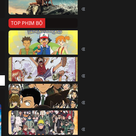
Killer Whale (2026)
2428 lượt xem
TOP PHIM BỘ
Pokemon Tổng Hợp
Pokemon (1997)
214867 lượt xem
Đảo Hải Tặc
One Piece (Luffy) (1999)
203179 lượt xem
Thám Tử Lừng Danh Co
Detective Conan (2005)
170610 lượt xem
Naruto Shippuden
Naruto Shippuuden (2007)
109991 lượt xem