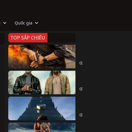
i
Quốc gia
TOP SẮP CHIẾU
Zeta
Agent Zeta (2026)
2084 lượt xem
Biệt Đội Hủy Diệt
The Wrecking Crew (2026)
2225 lượt xem
Skyscraper Live
Skyscraper Live (2026)
1717 lượt xem
Cá Voi Sát Thủ