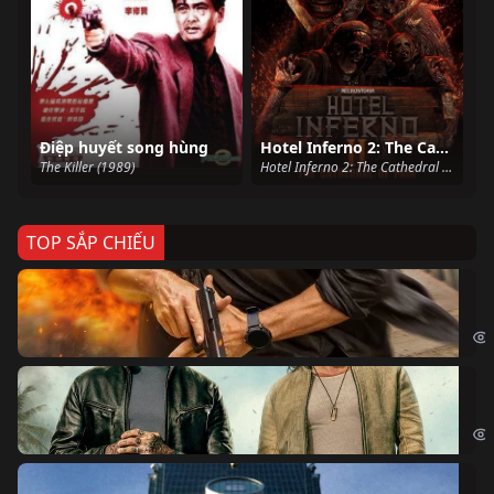
Điệp huyết song hùng
Hotel Inferno 2: The Cathedral of Pain
The Killer (1989)
Hotel Inferno 2: The Cathedral of Pain (2017)
TOP SẮP CHIẾU
Ze
Age
Bi
The
Sk