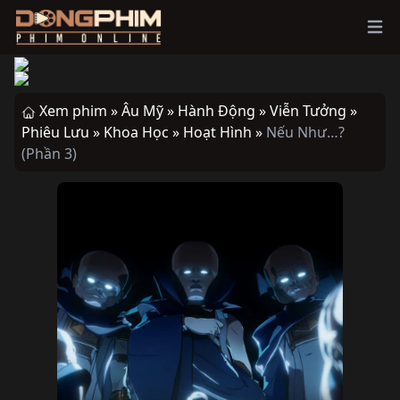
Ope
Xem phim »
Âu Mỹ »
Hành Động »
Viễn Tưởng »
Phiêu Lưu »
Khoa Học »
Hoạt Hình »
Nếu Như…?
(Phần 3)