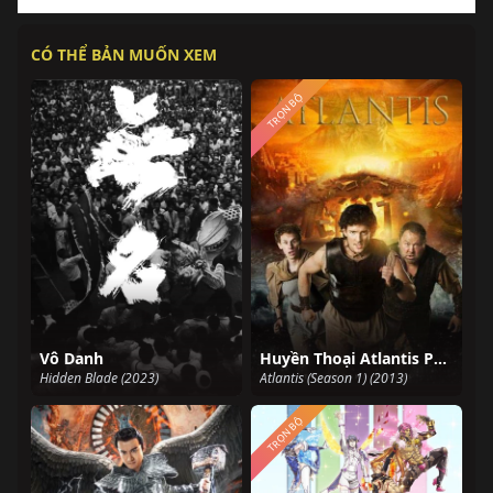
CÓ THỂ BẢN MUỐN XEM
TRỌN BỘ
Vô Danh
Huyền Thoại Atlantis Phần 1
Hidden Blade (2023)
Atlantis (Season 1) (2013)
TRỌN BỘ