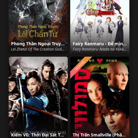
Phong Thần Ngoại Truyện: Lôi Chấn Tử
Fairy Ranmaru - Để mình đến cứu rỗi con tim cậu
Lei Zhenzi Of The Creation Gods (2023)
Fairy Ranmaru: Anata no Kokoro Otasuke Shimasu (2021)
TRỌN BỘ
Kiếm Vũ: Thời Đại Sát Thủ
Thị Trấn Smallville (Phần 3)