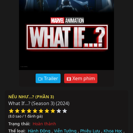
Trailer
Xem phim
NẾU NHƯ…? (PHẦN 3)
What If...? (Season 3)
(2024)
(8.0 sao / 1 đánh giá)
Trạng thái:
Hoàn thành
Thể loại:
Hành Động
,
Viễn Tưởng
,
Phiêu Lưu
,
Khoa Học
,