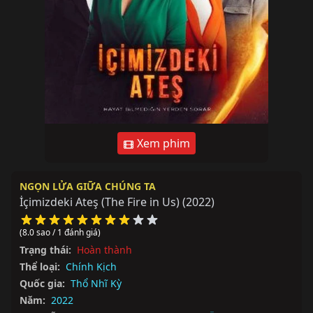
Xem phim
NGỌN LỬA GIỮA CHÚNG TA
İçimizdeki Ateş (The Fire in Us)
(2022)
(8.0 sao / 1 đánh giá)
Trạng thái:
Hoàn thành
Thể loại:
Chính Kịch
Quốc gia:
Thổ Nhĩ Kỳ
Năm:
2022