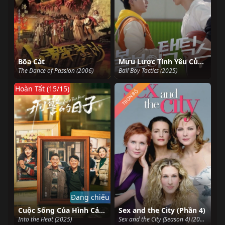
Bõa Cát
Mưu Lược Tình Yêu Của Chàng Nhặt Bóng
The Dance of Passion (2006)
Ball Boy Tactics (2025)
Hoàn Tất (15/15)
TRỌN BỘ
Đang chiếu
Cuộc Sống Của Hình Cảnh
Sex and the City (Phần 4)
Into the Heat (2025)
Sex and the City (Season 4) (2001)