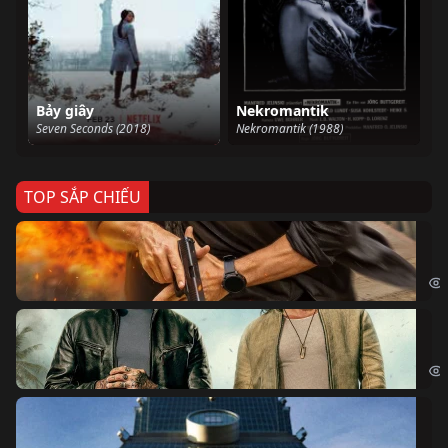
Bảy giây
Nekromantik
Seven Seconds (2018)
Nekromantik (1988)
TOP SẮP CHIẾU
Ze
Age
Bi
The
Sk
Sky