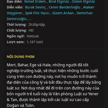
Đạo diễn:
Nimet Erdem
,
Birol Elginöz
,
Özlem Elginöz
Diễn viên:
Burak Sevinç
,
Ceren Benderlioğlu
,
Atakan
Hoşgören
,
İpek Filiz Yazıcı
,
Gizem Arıkan
,
Demirhan
Demircioğlu
,
..
Thời lượng:
2h30p/tập
Chất lượng:
HD
Ngôn ngữ:
Vietsub
Lượt xem:
1,187 lượt
NỘI DUNG PHIM
Mert, Bahar, Ege và Hale, những người đã tốt 
nghiệp trường luật, sẽ thực hiện những bước cuối 
cùng trên con đường này, nơi họ muốn trở thành 
đại diện của công lý và bắt đầu thực tập để lấy bằng 
luật sư. Nơi duy nhất để đi trên con đường này của 
bốn người trẻ tuổi này là Văn phòng Luật sư Yener 
& Tan, được thành lập bởi các luật sư cao cấp 
Doğan và Tülin.