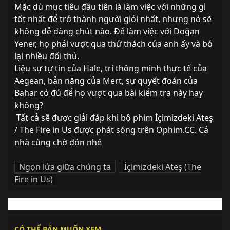
Mặc dù mục tiêu đầu tiên là làm việc với những gì 
tốt nhất để trở thành người giỏi nhất, nhưng nó sẽ 
không dễ dàng chút nào. Để làm việc với Doğan 
Yener, họ phải vượt qua thử thách của anh ấy và bỏ 
lại nhiều đối thủ.
Liệu sự tự tin của Hale, trí thông minh thực tế của 
Aegean, bản năng của Mert, sự quyết đoán của 
Bahar có đủ để họ vượt qua bài kiểm tra này hay 
không?
 Tất cả sẽ được giải đáp khi bộ phim İçimizdeki Ateş 
/ The Fire in Us được phát sóng trên Ophim.CC. Cả 
nhà cùng chờ đón nhé
Ngọn lửa giữa chúng ta
,
İçimizdeki Ateş (The
Fire in Us)
CÓ THỂ BẢN MUỐN XEM