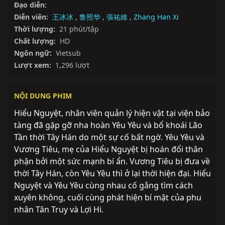
Đạo diễn:
Diễn viên:
王冰冰
,
鲁照华
,
張祐維
,
Zhang Han Xi
Thời lượng:
21 phút/tập
Chất lượng:
HD
Ngôn ngữ:
Vietsub
Lượt xem:
1,296 lượt
NỘI DUNG PHIM
Hiểu Nguyệt, nhân viên quản lý hiện vật tại viện bảo 
tàng đã gặp gỡ nha hoàn Yêu Yêu và bổ khoái Lão 
Tần thời Tây Hán do một sự cố bất ngờ. Yêu Yêu và 
Vương Tiêu, mẹ của Hiểu Nguyệt bị hoán đổi thân 
phận bởi một sức mạnh bí ẩn. Vương Tiêu bị đưa về 
thời Tây Hán, còn Yêu Yêu thì ở lại thời hiện đại. Hiểu 
Nguyệt và Yêu Yêu cùng nhau cố gắng tìm cách 
xuyên không, cuối cùng phát hiện bí mật của phu 
nhân Tân Truy và Lợi Hi.