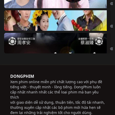
Ch
Chi
Độ
Cri
DONGPHIM
Xem phim online miễn phí chất lượng cao với phụ đề
tiếng việt - thuyết minh - lồng tiếng. DongPhim luôn
cập nhật nhanh nhất các thể loại phim mà bạn yêu
thích
với giao diện dễ sử dụng, thuận tiện, tốc độ tải nhanh,
thường xuyên cập nhật các bộ phim mới hứa hẹn sẽ
đem lại những trải nghiệm tốt cho người dùng.