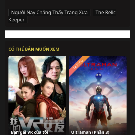
Người Nay Chẳng Thấy Trăng Xưa
,
The Relic
Keeper
CÓ THỂ BẢN MUỐN XEM
TRỌN BỘ
Bạn gái VR của tôi
Ultraman (Phần 3)