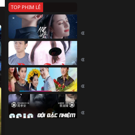
TOP PHIM LẺ
Nếu Thời Gian Trở Lại
If Time Flow Back (2020)
15825 lượt xem
Đoạn Trường Nam Ai
Đoạn Trường Nam Ai (2015)
13555 lượt xem
u
Chiếc Vòng Ngọc Huyết
Chiếc Vòng Ngọc Huyết (2015)
12097 lượt xem
Đội Đặc Nhiệm Hiện Tr
Crime Scene Investigation Center
10916 lượt xem