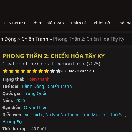
DONGPHIM
Phim Chiếu Rạp
Phim Lẻ
Phim Bộ
Thể loạ
h Động »
Chiến Tranh »
Phong Thần 2: Chiến Hỏa Tây Kỳ
PHONG THẦN 2: CHIẾN HỎA TÂY KỲ
Creation of the Gods II: Demon Force
(2025)
(8.0 sao / 1 đánh giá)
Trạng thái:
Hoàn thành
Thể loại:
Hành Động
,
Chiến Tranh
Quốc gia:
Trung Quốc
Năm:
2025
Đạo diễn:
Ô Nhĩ Thiện
Diễn viên:
Vu Thích
,
Na Nhĩ Na Thiến
,
Trần Mục Trì
,
Thử Sa
,
Hoàng Bột
Thời lượng:
145 Phút