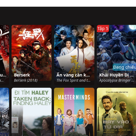
Tập 5
Đang chiế
Ma Cà Rồng Cuối Cùng
Berserk
Ấn vàng càn khôn của Niết Tiểu Sảnh
Khải Huyền Dị Giới Mynoghra: Chinh Phục Thế Giới Từ Nền Văn Minh Suy Tàn
Blood: The Last Vampire (2009)
Berserk (2018)
The Fox Spirit and the Golden Seal (2018)
Apocalypse Bringer Mynoghra: World Conquest Starts with the Civilization of Ruin (2025)