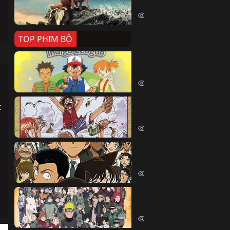
Killer Whale (2026)
2457 lượt xem
TOP PHIM BỘ
Pokemon Tổng Hợp
Pokemon (1997)
215035 lượt xem
Đảo Hải Tặc
 
One Piece (Luffy) (1999)
204623 lượt xem
Thám Tử Lừng Danh Co
Detective Conan (2005)
170729 lượt xem
Naruto Shippuden
Naruto Shippuuden (2007)
110241 lượt xem