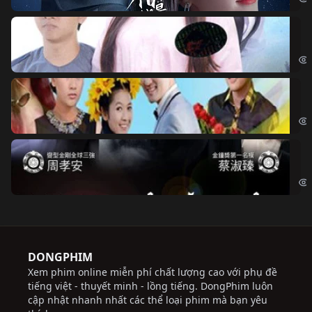
Đo
Đoạ
Ch
Chi
Độ
Cri
DONGPHIM
Xem phim online miễn phí chất lượng cao với phụ đề
tiếng việt - thuyết minh - lồng tiếng. DongPhim luôn
cập nhật nhanh nhất các thể loại phim mà bạn yêu