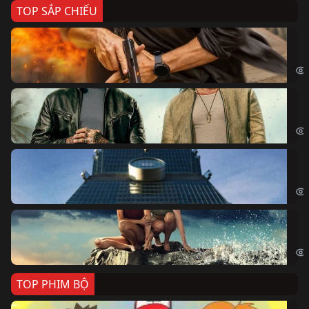
TOP SẮP CHIẾU
Ze
Age
Bi
The
Sk
Sky
Cá
Kil
TOP PHIM BỘ