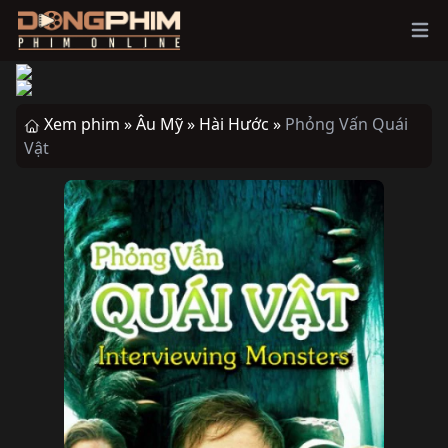
Ope
Xem phim »
Âu Mỹ »
Hài Hước »
Phỏng Vấn Quái
Vật