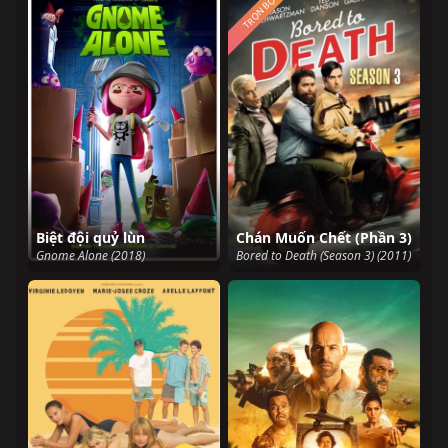
TRỌN BỘ
Biệt đội quỷ lùn
Chán Muốn Chết (Phần 3)
Gnome Alone (2018)
Bored to Death (Season 3) (2011)