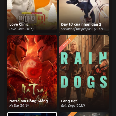
Love Clinic
Đầy tớ của nhân dân 2
Love Clinic (2015)
Servant of the people 2 (2017)
TRỌN BỘ
Natra Ma Đồng Giáng Thế
Lang Bạt
Ne Zha (2019)
Rain Dogs (2023)