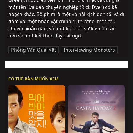
Green), một điệp viên chính phủ bí mật và cũng là 
một tên lừa đảo chuyên nghiệp (Rick Dyer) có kế 
hoạch khác. Bộ phim là một vở hài kịch đen tối và dí 
dỏm với một nhân vật chính dị thường, một câu 
chuyện xoắn não, và một loạt các sự kiện đã tạo 
nên về một kết thúc đầy bất ngờ.
Phỏng Vấn Quái Vật
,
Interviewing Monsters
CÓ THỂ BẢN MUỐN XEM