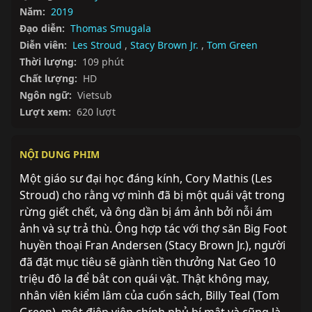
Năm:
2019
Đạo diễn:
Thomas Smugala
Diễn viên:
Les Stroud
,
Stacy Brown Jr.
,
Tom Green
Thời lượng:
109 phút
Chất lượng:
HD
Ngôn ngữ:
Vietsub
Lượt xem:
620 lượt
NỘI DUNG PHIM
Một giáo sư đại học đáng kính, Cory Mathis (Les 
Stroud) cho rằng vợ mình đã bị một quái vật trong 
rừng giết chết, và ông dần bị ám ảnh bởi nỗi ám 
ảnh và sự trả thù. Ông hợp tác với thợ săn Big Foot 
huyền thoại Fran Andersen (Stacy Brown Jr.), người 
đã đặt mục tiêu sẽ giành tiền thưởng Nat Geo 10 
triệu đô la để bắt con quái vật. Thật không may, 
nhân viên kiểm lâm của cuốn sách, Billy Teal (Tom 