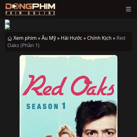
Ope
Xem phim »
Âu Mỹ »
Hài Hước »
Chính Kịch »
Red
Oaks (Phần 1)