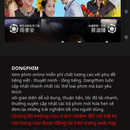
Chi
Độ
Cri
DONGPHIM
Xem phim online miễn phí chất lượng cao với phụ đề
tiếng việt - thuyết minh - lồng tiếng. DongPhim luôn
cập nhật nhanh nhất các thể loại phim mà bạn yêu
thích
với giao diện dễ sử dụng, thuận tiện, tốc độ tải nhanh,
thường xuyên cập nhật các bộ phim mới hứa hẹn sẽ
đem lại những trải nghiệm tốt cho người dùng.
Chúng tôi không chịu trách nhiệm đối với bất kỳ
nội dung nào được đăng tải trên trang web này.
socolive
JBO Thai
ww88
trực tiếp bóng đá