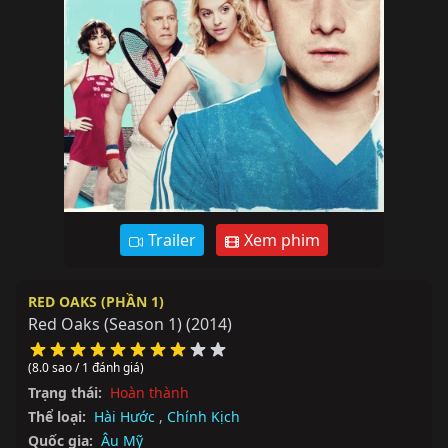
Trailer
Xem phim
RED OAKS (PHẦN 1)
Red Oaks (Season 1)
(2014)
(8.0 sao / 1 đánh giá)
Trạng thái:
Hoàn thành
Thể loại:
Hài Hước
,
Chính Kịch
Quốc gia:
Âu Mỹ