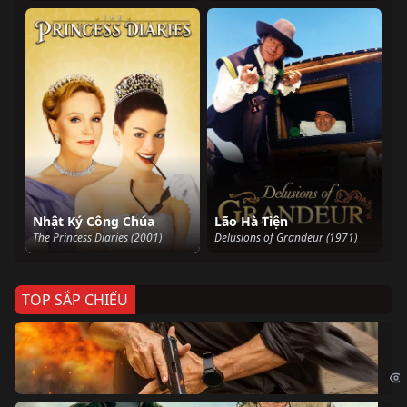
Nhật Ký Công Chúa
Lão Hà Tiện
The Princess Diaries (2001)
Delusions of Grandeur (1971)
TOP SẮP CHIẾU
Ze
Age