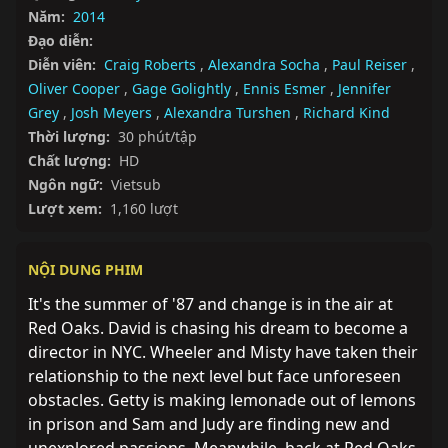
Năm:
2014
Đạo diễn:
Diễn viên:
Craig Roberts
,
Alexandra Socha
,
Paul Reiser
,
Oliver Cooper
,
Gage Golightly
,
Ennis Esmer
,
Jennifer
Grey
,
Josh Meyers
,
Alexandra Turshen
,
Richard Kind
Thời lượng:
30 phút/tập
Chất lượng:
HD
Ngôn ngữ:
Vietsub
Lượt xem:
1,160 lượt
NỘI DUNG PHIM
It's the summer of '87 and change is in the air at 
Red Oaks. David is chasing his dream to become a 
director in NYC. Wheeler and Misty have taken their 
relationship to the next level but face unforeseen 
obstacles. Getty is making lemonade out of lemons 
in prison and Sam and Judy are finding new and 