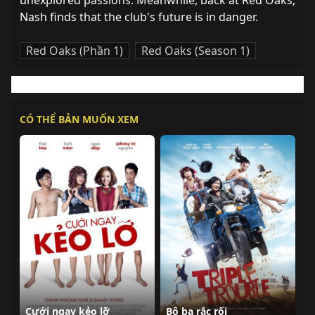
unexplored passions. Meanwhile, back at Red Oaks, 
Nash finds that the club's future is in danger.
Red Oaks (Phần 1)
,
Red Oaks (Season 1)
CÓ THỂ BẢN MUỐN XEM
Cưới ngay kẻo lỡ
Bộ ba rắc rối