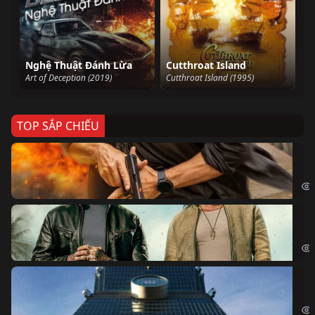
Nghệ Thuật Đánh Lừa
Cutthroat Island
Art of Deception (2019)
Cutthroat Island (1995)
TOP SẮP CHIẾU
Ze
Age
Bi
The
Sk
Sky