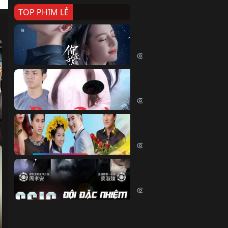
TOP PHIM LẺ
Nếu Thời Gian Trở Lại
If Time Flow Back (2020)
15783 lượt xem
Đoạn Trường Nam Ai
Đoạn Trường Nam Ai (2015)
13494 lượt xem
Chiếc Vòng Ngọc Huyết
Chiếc Vòng Ngọc Huyết (2015)
12057 lượt xem
Đội Đặc Nhiệm Hiện Tr
Crime Scene Investigation Center
10880 lượt xem