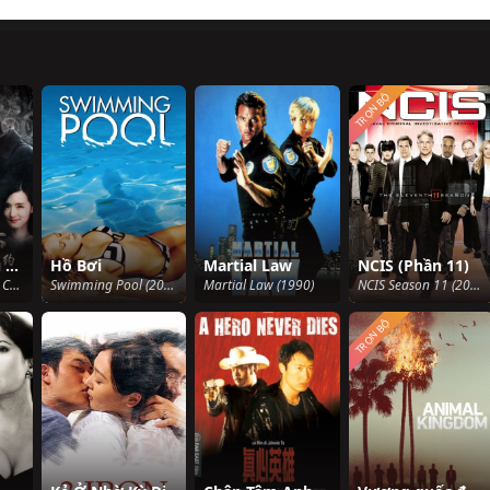
TRỌN BỘ
Khế ước mưu sát
Hồ Bơi
Martial Law
NCIS (Phần 11)
Collusion: Slaying Contract (2016)
Swimming Pool (2003)
Martial Law (1990)
NCIS Season 11 (2013)
TRỌN BỘ