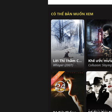
CÓ THỂ BẢN MUỐN XEM
Lời Thì Thầm Của Quỷ
Whisper (2007)
TRỌN BỘ