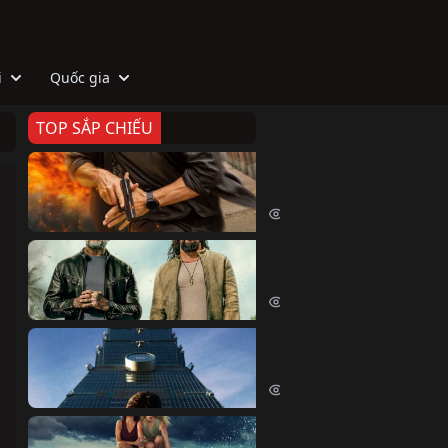
i
Quốc gia
TOP SẮP CHIẾU
Zeta
Agent Zeta (2026)
2078 lượt xem
Biệt Đội Hủy Diệt
The Wrecking Crew (2026)
2217 lượt xem
Skyscraper Live
Skyscraper Live (2026)
1711 lượt xem
Cá Voi Sát Thủ