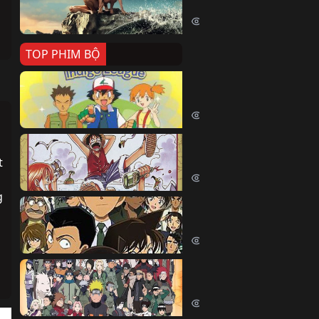
Killer Whale (2026)
2422 lượt xem
TOP PHIM BỘ
Pokemon Tổng Hợp
Pokemon (1997)
214852 lượt xem
Đảo Hải Tặc
 
One Piece (Luffy) (1999)
203104 lượt xem
 
Thám Tử Lừng Danh Co
Detective Conan (2005)
 
170587 lượt xem
Naruto Shippuden
Naruto Shippuuden (2007)
109944 lượt xem