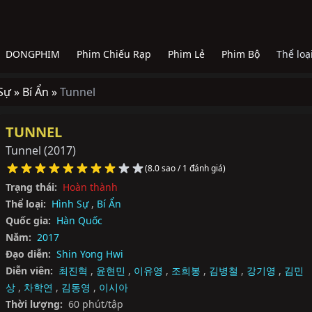
DONGPHIM
Phim Chiếu Rạp
Phim Lẻ
Phim Bộ
Thể loạ
Sự »
Bí Ẩn »
Tunnel
TUNNEL
Tunnel
(2017)
(8.0 sao / 1 đánh giá)
Trạng thái:
Hoàn thành
Thể loại:
Hình Sự
,
Bí Ẩn
Quốc gia:
Hàn Quốc
Năm:
2017
Đạo diễn:
Shin Yong Hwi
Diễn viên:
최진혁
,
윤현민
,
이유영
,
조희봉
,
김병철
,
강기영
,
김민
상
,
차학연
,
김동영
,
이시아
Thời lượng:
60 phút/tập