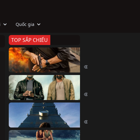
i
Quốc gia
TOP SẮP CHIẾU
Zeta
Agent Zeta (2026)
2029 lượt xem
Biệt Đội Hủy Diệt
The Wrecking Crew (2026)
2169 lượt xem
Skyscraper Live
Skyscraper Live (2026)
1665 lượt xem
Cá Voi Sát Thủ