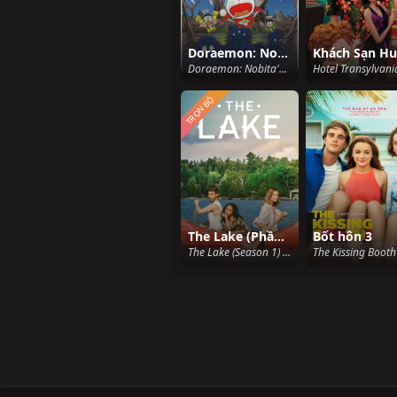
Doraemon: Nobita Và Những Hiệp Sĩ Không Gian
Doraemon: Nobita's Space Heroes (2015)
TRỌN BỘ
The Lake (Phần 1)
Bốt hôn 3
The Lake (Season 1) (2022)