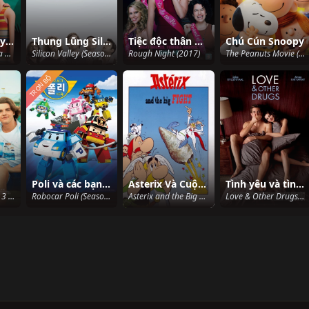
Khách Sạn Huyền Bí 3: Kỳ Nghỉ Ma Cà Rồng
Thung Lũng Silicon (Phần 2)
Tiệc độc thân nhớ đời
Chú Cún Snoopy
Hotel Transylvania 3: Summer Vacation (2018)
Silicon Valley (Season 2) (2015)
Rough Night (2017)
The Peanuts Movie (2015)
TRỌN BỘ
Poli và các bạn (Phần 4)
Asterix Và Cuộc Đại Chiến
Tình yêu và tình dược
The Kissing Booth 3 (2021)
Robocar Poli (Season 4) (2015)
Asterix and the Big Fight (1989)
Love & Other Drugs (2010)