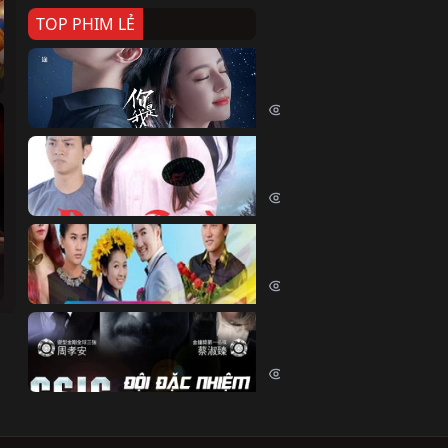
TOP PHIM LẺ
Nếu Thời Gian Trở Lại
If Time Flow Back (2020)
15727 lượt xem
Đoạn Trường Nam Ai
Đoạn Trường Nam Ai (2015)
13354 lượt xem
Chiếc Vòng Ngọc Huyết
Chiếc Vòng Ngọc Huyết (2015)
12007 lượt xem
Đội Đặc Nhiệm Hiện Tr
Crime Scene Investigation Center
10830 lượt xem