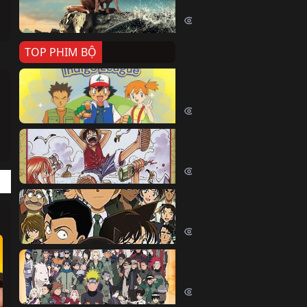
Killer Whale (2026)
2374 lượt xem
TOP PHIM BỘ
Pokemon Tổng Hợp
Pokemon (1997)
214461 lượt xem
Đảo Hải Tặc
One Piece (Luffy) (1999)
202793 lượt xem
Thám Tử Lừng Danh Co
Detective Conan (2005)
169100 lượt xem
Naruto Shippuden
Naruto Shippuuden (2007)
109725 lượt xem