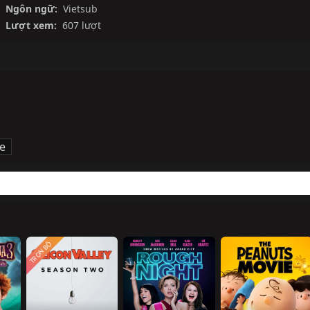
Ngôn ngữ:
Vietsub
Lượt xem:
607 lượt
ve
TRỌN BỘ