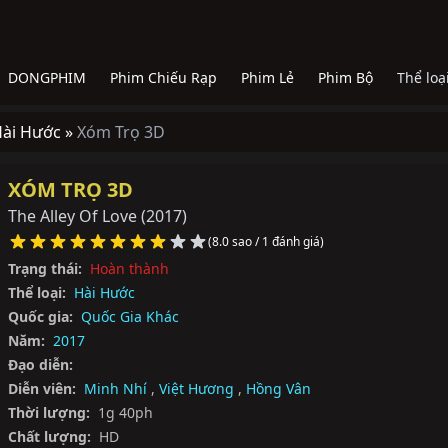
DONGPHIM
Phim Chiếu Rạp
Phim Lẻ
Phim Bộ
Thể loạ
ài Hước »
Xóm Trọ 3D
XÓM TRỌ 3D
The Alley Of Love
(2017)
(8.0 sao / 1 đánh giá)
Trạng thái:
Hoàn thành
Thể loại:
Hài Hước
Quốc gia:
Quốc Gia Khác
Năm:
2017
Đạo diễn:
Diễn viên:
Minh Nhí
,
Việt Hương
,
Hồng Vân
Thời lượng:
1g 40ph
Chất lượng:
HD